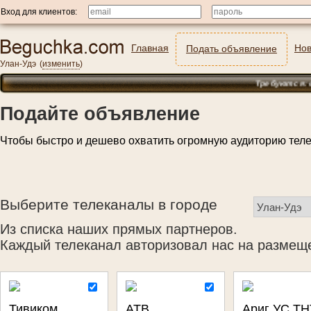
Вход для клиентов:
Главная
Нов
Подать объявление
Улан-Удэ
(
изменить
)
Требуются: охранн
Подайте объявление
Чтобы быстро и дешево охватить огромную аудиторию тел
Выберите телеканалы в городе
Из списка наших прямых партнеров.
Каждый телеканал авторизовал нас на размеще
Тивиком
АТВ
Ариг УС ТН