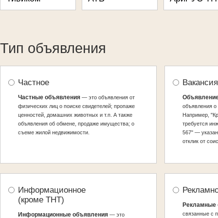
Тип объявления
Частное
Вакансия
Частные объявления
Объявление
— это объявления от
физических лиц о поиске свидетелей; пропаже
объявления о 
ценностей, домашних животных и т.п. А также
Например, "К
объявления об обмене, продаже имущества; о
требуется инже
съеме жилой недвижимости.
567" — указа
отклик от сои
Информационное
Рекламно
(кроме ТНТ)
Рекламные 
связанные с 
Информационные объявления
— это